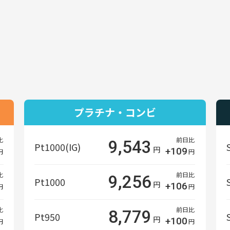
プラチナ・コンビ
比
前日比
9,543
Pt1000(IG)
円
+109
円
円
比
前日比
9,256
Pt1000
円
+106
円
円
比
前日比
8,779
Pt950
円
+100
円
円