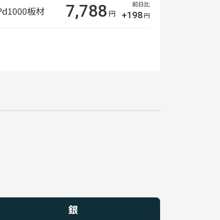
前日比
7,788
Pd1000
板材
円
+198
円
銀