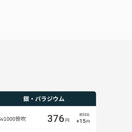
銀・パラジウム
前日比
376
Sv1000
笹吹
円
+15
円