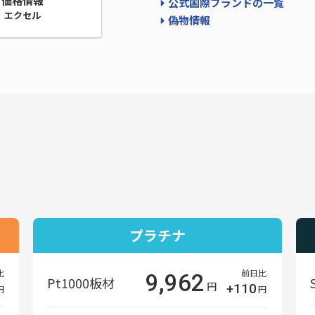
価格情報
公式国際ブランドの一覧
エクセル
偽物情報
プラチナ
比
前日比
9,962
Pt1000板材
円
+110
円
円