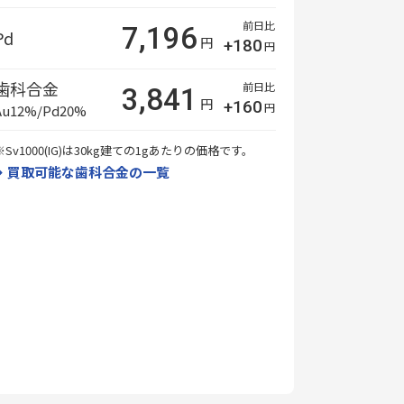
前日比
7,196
Pd
円
+180
円
歯科合金
前日比
3,841
円
+160
円
Au12%/Pd20%
※Sv1000(IG)は30kg建ての1gあたりの価格です。
買取可能な歯科合金の一覧