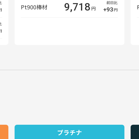
比
前日比
9,718
Pt900棒材
円
+93
円
円
比
円
プラチナ