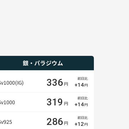
銀・パラジウム
前日比
336
Sv1000(IG)
円
+14
円
前日比
319
Sv1000
円
+14
円
前日比
286
Sv925
円
+12
円