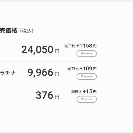
売価格
（税込）
+1158
前日比
円
24,050
円
チャート
+109
前日比
円
9,966
ラチナ
円
チャート
+15
前日比
円
376
円
チャート