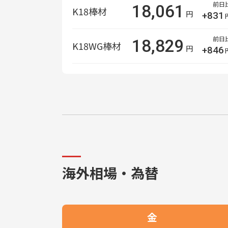
前日
18,061
K18棒材
円
+831
前日
18,829
K18WG棒材
円
+846
海外相場・為替
金