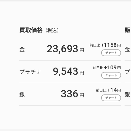
買取価格
販
（税込）
+1158
前日比
円
23,693
金
金
円
チャート
+109
前日比
円
9,543
プラチナ
プ
円
チャート
+14
前日比
円
336
銀
銀
円
チャート