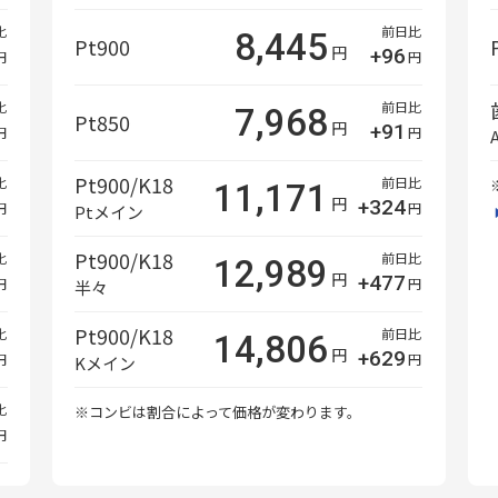
比
前日比
8,445
Pt900
円
+96
円
円
比
前日比
7,968
Pt850
円
+91
円
円
Pt900/K18
比
前日比
11,171
円
+324
円
円
Ptメイン
Pt900/K18
比
前日比
12,989
円
+477
円
円
半々
Pt900/K18
比
前日比
14,806
円
+629
円
円
Kメイン
比
※コンビは割合によって価格が変わります。
円